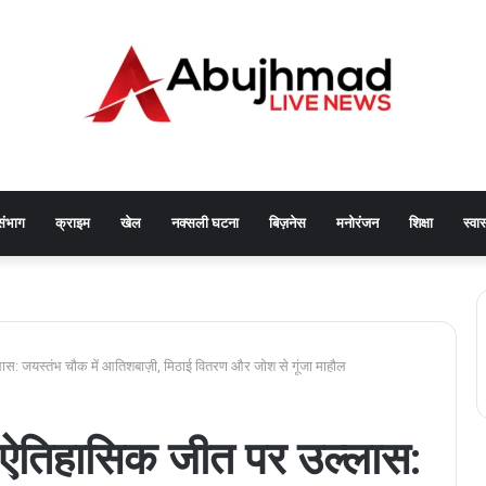
संभाग
क्राइम
खेल
नक्सली घटना
बिज़नेस
मनोरंजन
शिक्षा
स्वास
ास: जयस्तंभ चौक में आतिशबाज़ी, मिठाई वितरण और जोश से गूंजा माहौल
 ऐतिहासिक जीत पर उल्लास: