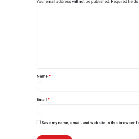
Your email address will not be published.
Required field
C
o
m
m
e
n
t
Name
*
*
Email
*
Save my name, email, and website in this browser f