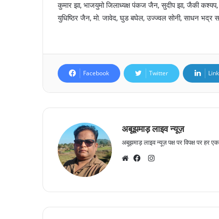
कुमार झा, भाजयुमो जिलाध्यक्ष पंकज जैन, सुदीप झा, जैकी कश्यप, कि
युधिष्ठिर जैन, मो. जावेद, घुड बघेल, उज्ज्वल सोनी, साधन भद्र स
Facebook
Twitter
Lin
अबूझमाड़ लाइव न्यूज़
अबूझमाड़ लाइव न्यूज़ पक्ष पर विपक्ष पर हर एक 
I
n
W
F
s
e
a
t
b
c
a
s
e
g
i
b