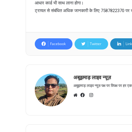
आधार कार्ड भी साथ लाना होगा।
ट्रायल से संबंधित अधिक जानकारी के लिए 7587822370 पर सं
Facebook
Twitter
Lin
अबूझमाड़ लाइव न्यूज़
अबूझमाड़ लाइव न्यूज़ पक्ष पर विपक्ष पर हर एक 
I
n
W
F
s
e
a
t
b
c
a
s
e
g
i
b