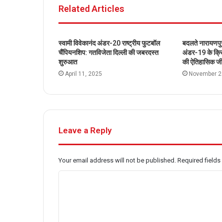
Related Articles
r
t
o
a
e
o
m
k
स्वामी विवेकानंद अंडर-20 राष्ट्रीय फुटबॉल
बदलते नारायणपु
चैंपियनशिप: गतविजेता दिल्ली की जबरदस्त
अंडर-19 के क्रि
शुरुआत
की ऐतिहासिक ज
April 11, 2025
November 2
Leave a Reply
Your email address will not be published.
Required field
C
o
m