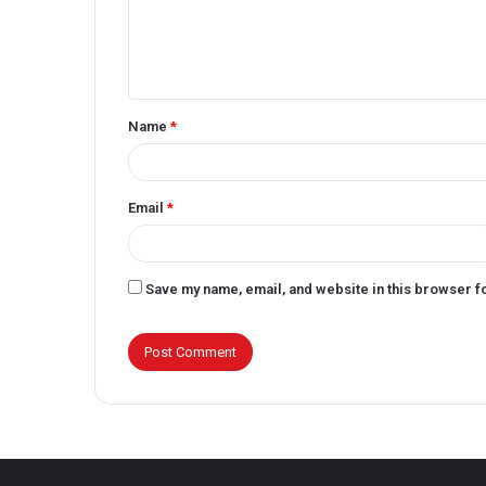
m
e
n
t
Name
*
*
Email
*
Save my name, email, and website in this browser f