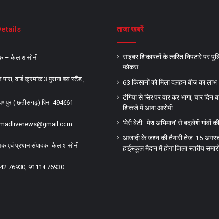
Details
ताजा खबरें
साइबर शिकायतों के त्वरित निपटारे पर पु
दक – कैलाश सोनी
फोकस
ारा, वार्ड क्रमांक 3 पुराना बस स्टैंड ,
63 किसानों को मिला दलहन बीज का लाभ
टंगिया से सिर पर वार कर भागा, चार दिन ब
यणपुर ( छत्तीसगढ़) पिन- 494661
शिकंजे में आया आरोपी
‘मेरी बेटी–मेरा अभिमान’ से बदलेगी गांवों क
hmadlivenews@gmail.com
आजादी के जश्न की तैयारी तेज: 15 अगस्
ाशक एवं प्रधान संपादक- कैलाश सोनी
हाईस्कूल मैदान में होगा जिला स्तरीय समार
4242 76930, 91114 76930