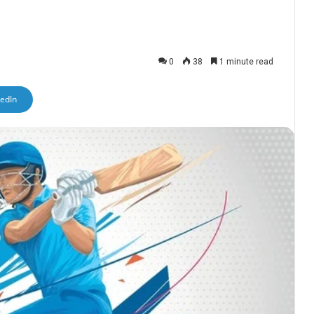
0
38
1 minute read
kedIn