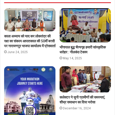
g
i
b
r
t
o
a
e
o
m
k
काला अध्याय को याद कर लोकतंत्र की
रक्षा का संकल्प आपातकाल की 50वीं बरसी
पर नारायणपुर भाजपा कार्यालय में प्रेसवार्ता
भोंगापाल बुद्ध चैत्यगृह हमारी सांस्कृतिक
धरोहर : नीलकंठ टेकाम
June 24, 2025
May 14, 2025
कलेक्टर ने सुनी ग्रामीणों की समस्याएं,
शीघ्र समाधान का दिया भरोसा
December 16, 2024