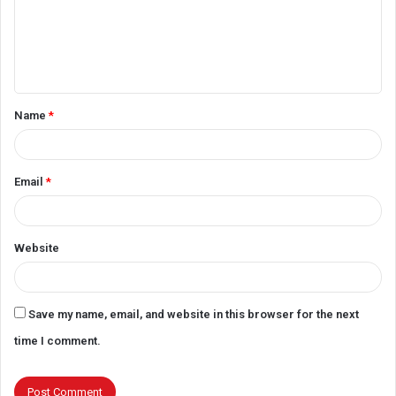
m
e
n
t
Name
*
*
Email
*
Website
Save my name, email, and website in this browser for the next
time I comment.