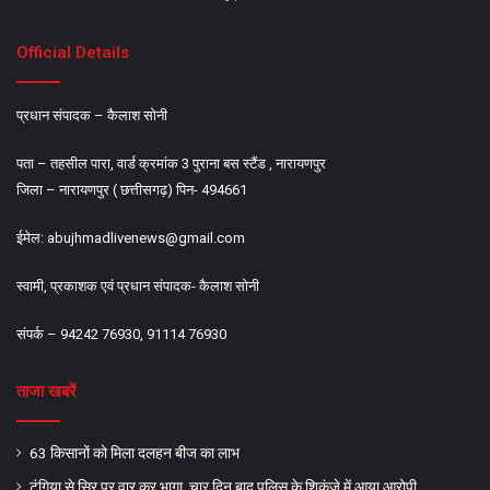
Official Details
प्रधान संपादक – कैलाश सोनी
पता – तहसील पारा, वार्ड क्रमांक 3 पुराना बस स्टैंड , नारायणपुर
जिला – नारायणपुर ( छत्तीसगढ़) पिन- 494661
ईमेल:
abujhmadlivenews@gmail.com
स्वामी, प्रकाशक एवं प्रधान संपादक- कैलाश सोनी
संपर्क – 94242 76930, 91114 76930
ताजा खबरें
63 किसानों को मिला दलहन बीज का लाभ
टंगिया से सिर पर वार कर भागा, चार दिन बाद पुलिस के शिकंजे में आया आरोपी