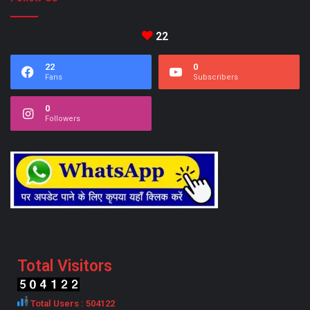
22
22
0
Fans
Subscribers
0
Followers
Total Visitors
Total Users : 504122