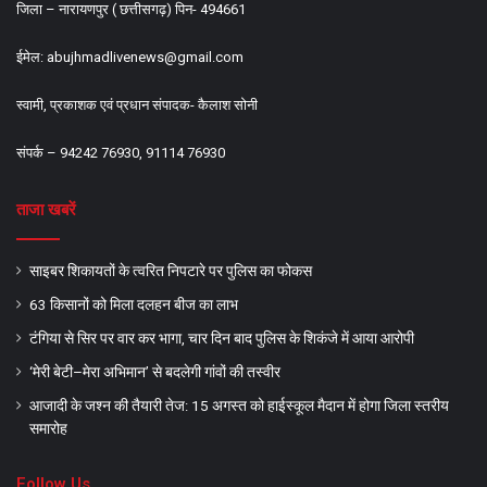
जिला – नारायणपुर ( छत्तीसगढ़) पिन- 494661
ईमेल:
abujhmadlivenews@gmail.com
स्वामी, प्रकाशक एवं प्रधान संपादक- कैलाश सोनी
संपर्क – 94242 76930, 91114 76930
ताजा खबरें
साइबर शिकायतों के त्वरित निपटारे पर पुलिस का फोकस
63 किसानों को मिला दलहन बीज का लाभ
टंगिया से सिर पर वार कर भागा, चार दिन बाद पुलिस के शिकंजे में आया आरोपी
‘मेरी बेटी–मेरा अभिमान’ से बदलेगी गांवों की तस्वीर
आजादी के जश्न की तैयारी तेज: 15 अगस्त को हाईस्कूल मैदान में होगा जिला स्तरीय
समारोह
Follow Us