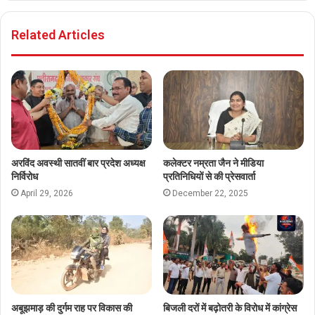
s
e
a
t
b
c
Related Articles
a
s
e
g
i
b
r
t
o
a
e
o
m
k
अरविंद अवस्थी सातवीं बार प्रदेश अध्यक्ष
कलेक्टर नम्रता जैन ने मीडिया
निर्विरोध
प्रतिनिधियों से की प्रेसवार्ता
April 29, 2026
December 22, 2025
अबूझमाड़ की दुर्गम राह पर विकास की
बिजली दरों में बढ़ोतरी के विरोध में कांग्रेस