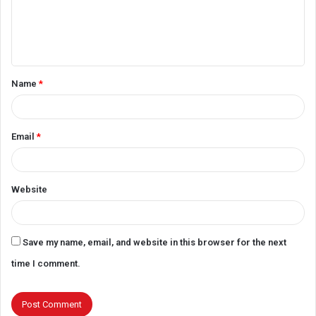
m
e
n
t
Name
*
*
Email
*
Website
Save my name, email, and website in this browser for the next
time I comment.