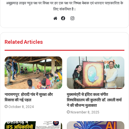
अबूझमाड़ लाइव न्यूज़ पक्ष पर विपक्ष पर हर एक पक्ष पर निष्पक्ष बेबाक एवं धारदार पत्रकारिता के
लिए संकल्पित है।
I
n
W
F
s
e
a
t
b
c
Related Articles
a
s
e
g
i
b
r
t
o
a
e
o
m
k
नारायणपुर: होरादी गांव में सुरक्षा और
मुख्यमंत्री से इंदिरा कला संगीत
विकास की नई पहल
विश्वविद्यालय की कुलपति डॉ. लवली शर्मा
ने की सौजन्य मुलाकात
October 8, 2024
November 8, 2025